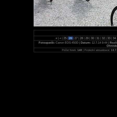
«
|
<
|
25
|
26
|
27
|
28
|
29
|
30
|
31
|
32
|
33
|
34
Fotoaparát:
Canon EOS 450D |
Datum:
12.7.14 9:44 |
Rozli
Ohnisk
Počet fotek:
148
| Poslední aktualizace:
13.7