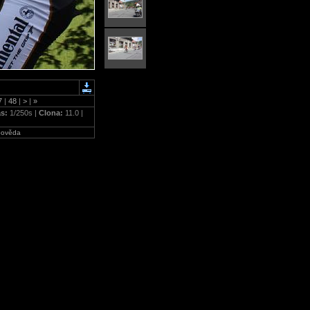
7
|
48
|
>
|
»
as:
1/250s |
Clona:
11.0 |
ověda