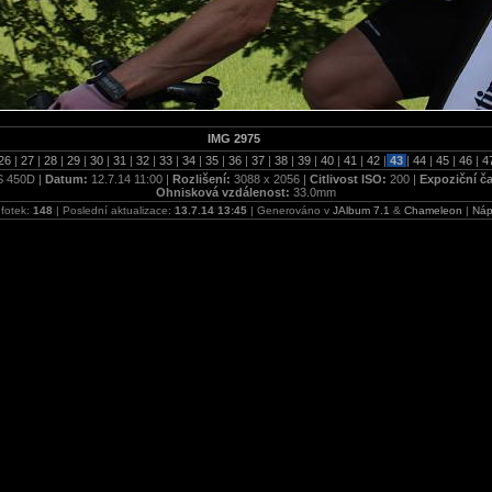
IMG 2975
26
|
27
|
28
|
29
|
30
|
31
|
32
|
33
|
34
|
35
|
36
|
37
|
38
|
39
|
40
|
41
|
42
|
43
|
44
|
45
|
46
|
4
 450D |
Datum:
12.7.14 11:00 |
Rozlišení:
3088 x 2056 |
Citlivost ISO:
200 |
Expoziční č
Ohnisková vzdálenost:
33.0mm
fotek:
148
| Poslední aktualizace:
13.7.14 13:45
| Generováno v
JAlbum 7.1
&
Chameleon
|
Náp