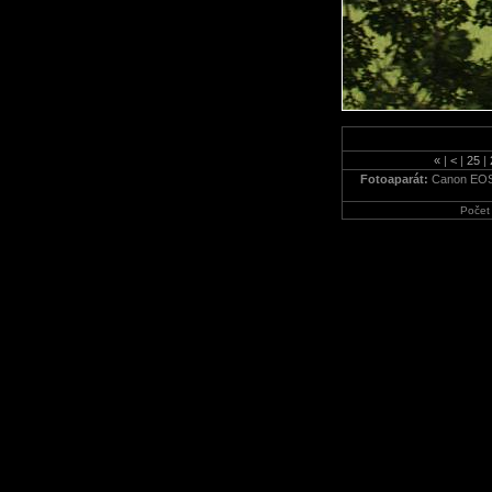
«
|
<
|
25
|
Fotoaparát:
Canon EOS
Počet 