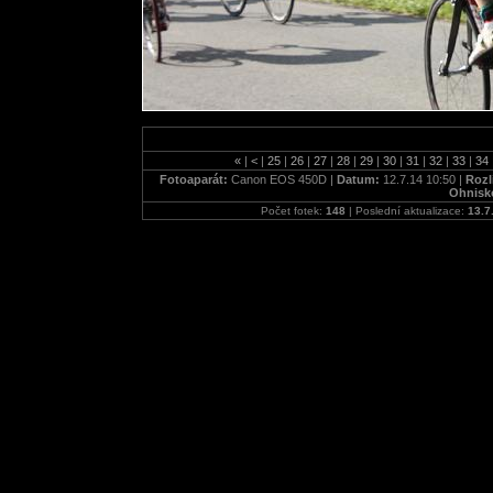
«
|
<
|
25
|
26
|
27
|
28
|
29
|
30
|
31
|
32
|
33
|
34
Fotoaparát:
Canon EOS 450D |
Datum:
12.7.14 10:50 |
Rozl
Ohnisk
Počet fotek:
148
| Poslední aktualizace:
13.7