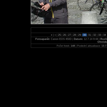
«
|
<
|
25
|
26
|
27
|
28
|
29
|
30
|
31
|
32
|
33
|
34
Fotoaparát:
Canon EOS 450D |
Datum:
12.7.14 9:44 |
Rozli
Ohnisk
Počet fotek:
148
| Poslední aktualizace:
13.7