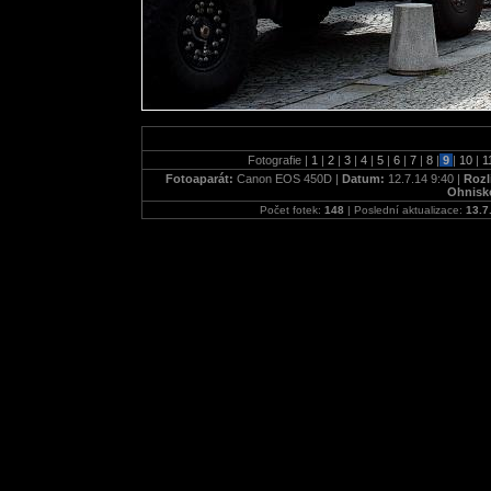
Fotografie |
1
|
2
|
3
|
4
|
5
|
6
|
7
|
8
|
9
|
10
|
1
Fotoaparát:
Canon EOS 450D |
Datum:
12.7.14 9:40 |
Rozl
Ohnisk
Počet fotek:
148
| Poslední aktualizace:
13.7