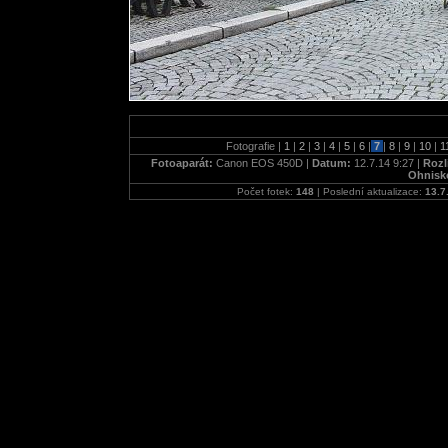
Fotografie |
1
|
2
|
3
|
4
|
5
|
6
|
7
|
8
|
9
|
10
|
1
Fotoaparát:
Canon EOS 450D |
Datum:
12.7.14 9:27 |
Rozl
Ohnisk
Počet fotek:
148
| Poslední aktualizace:
13.7