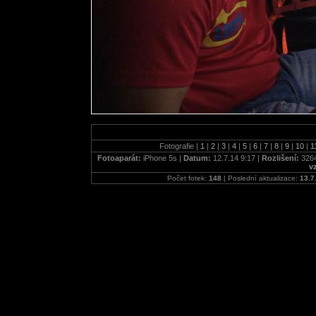
Fotografie |
1
|
2
|
3
|
4
|
5
|
6
|
7
|
8
|
9
|
10
|
1
Fotoaparát:
iPhone 5s |
Datum:
12.7.14 9:17 |
Rozlišení:
3264
v
Počet fotek:
148
| Poslední aktualizace:
13.7