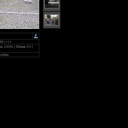
24
|
>
|
»
as:
1/200s |
Clona:
8.0 |
ověda