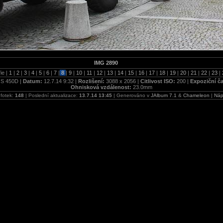
IMG 2890
ie |
1
|
2
|
3
|
4
|
5
|
6
|
7
|
8
|
9
|
10
|
11
|
12
|
13
|
14
|
15
|
16
|
17
|
18
|
19
|
20
|
21
|
22
|
23
|
S 450D |
Datum:
12.7.14 9:32 |
Rozlišení:
3088 x 2056 |
Citlivost ISO:
200 |
Expoziční č
Ohnisková vzdálenost:
23.0mm
fotek:
148
| Poslední aktualizace:
13.7.14 13:45
| Generováno v
JAlbum 7.1
&
Chameleon
|
Náp