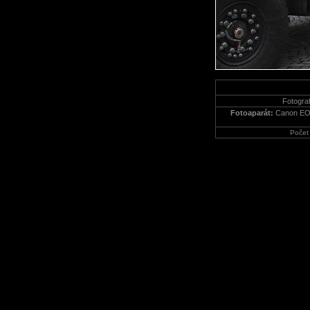
Fotograf
Fotoaparát:
Canon EO
Počet 