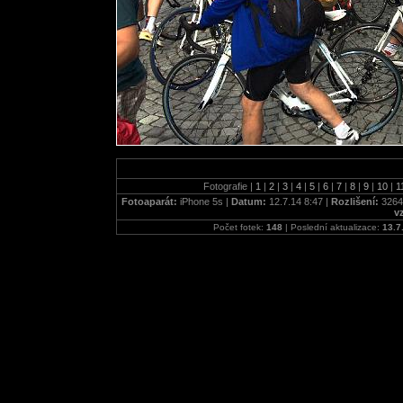
Fotografie |
1
|
2
|
3
|
4
|
5
|
6
|
7
|
8
|
9
|
10
|
1
Fotoaparát:
iPhone 5s |
Datum:
12.7.14 8:47 |
Rozlišení:
3264
v
Počet fotek:
148
| Poslední aktualizace:
13.7