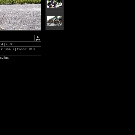
24
|
>
|
»
as:
1/640s |
Clona:
10.0 |
ověda