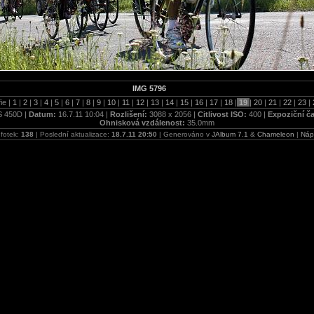
IMG 5796
ie |
1
|
2
|
3
|
4
|
5
|
6
|
7
|
8
|
9
|
10
|
11
|
12
|
13
|
14
|
15
|
16
|
17
|
18
|
19
|
20
|
21
|
22
|
23
|
 450D |
Datum:
16.7.11 10:04 |
Rozlišení:
3088 x 2056 |
Citlivost ISO:
400 |
Expoziční č
Ohnisková vzdálenost:
35.0mm
 fotek:
138
| Poslední aktualizace:
18.7.11 20:50
| Generováno v
JAlbum 7.1
&
Chameleon
|
Náp