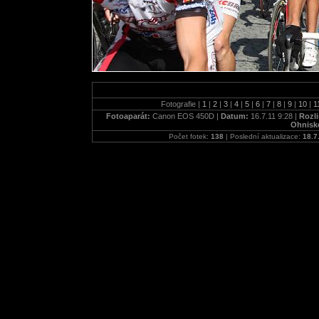
Fotografie |
1
|
2
|
3
|
4
|
5
|
6
|
7
|
8
|
9
|
10
|
1
Fotoaparát:
Canon EOS 450D |
Datum:
16.7.11 9:28 |
Rozli
Ohnisk
Počet fotek:
138
| Poslední aktualizace:
18.7