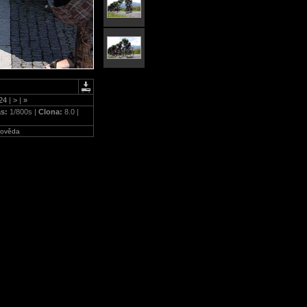
24
|
>
|
»
as:
1/800s |
Clona:
8.0 |
ověda