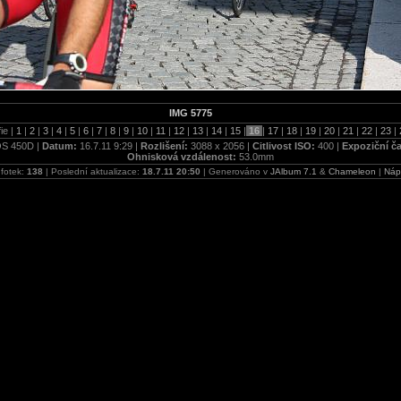
IMG 5775
ie |
1
|
2
|
3
|
4
|
5
|
6
|
7
|
8
|
9
|
10
|
11
|
12
|
13
|
14
|
15
|
16
|
17
|
18
|
19
|
20
|
21
|
22
|
23
|
S 450D |
Datum:
16.7.11 9:29 |
Rozlišení:
3088 x 2056 |
Citlivost ISO:
400 |
Expoziční č
Ohnisková vzdálenost:
53.0mm
 fotek:
138
| Poslední aktualizace:
18.7.11 20:50
| Generováno v
JAlbum 7.1
&
Chameleon
|
Náp