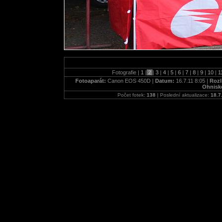
Fotografie |
1
|
2
|
3
|
4
|
5
|
6
|
7
|
8
|
9
|
10
|
1
Fotoaparát:
Canon EOS 450D |
Datum:
16.7.11 8:05 |
Rozl
Ohnisk
Počet fotek:
138
| Poslední aktualizace:
18.7