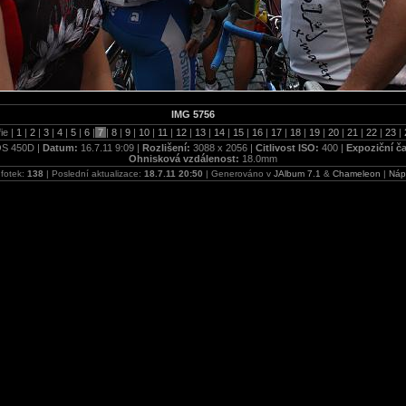
IMG 5756
ie |
1
|
2
|
3
|
4
|
5
|
6
|
7
|
8
|
9
|
10
|
11
|
12
|
13
|
14
|
15
|
16
|
17
|
18
|
19
|
20
|
21
|
22
|
23
|
S 450D |
Datum:
16.7.11 9:09 |
Rozlišení:
3088 x 2056 |
Citlivost ISO:
400 |
Expoziční č
Ohnisková vzdálenost:
18.0mm
 fotek:
138
| Poslední aktualizace:
18.7.11 20:50
| Generováno v
JAlbum 7.1
&
Chameleon
|
Náp