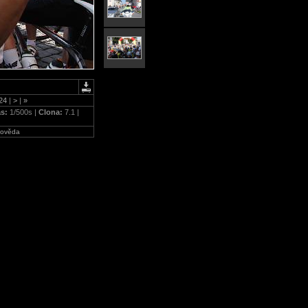
24
|
>
|
»
as:
1/500s |
Clona:
7.1 |
ověda