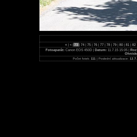
«
|
<
|
73
|
74
|
75
|
76
|
77
|
78
|
79
|
80
|
81
|
82
Fotoaparát:
Canon EOS 450D |
Datum:
11.7.15 15:05 |
Rozl
Ohnisk
Počet fotek:
111
| Poslední aktualizace:
12.7