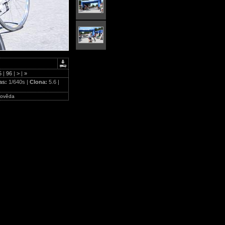
5
|
96
|
>
|
»
as:
1/640s |
Clona:
5.6 |
ověda