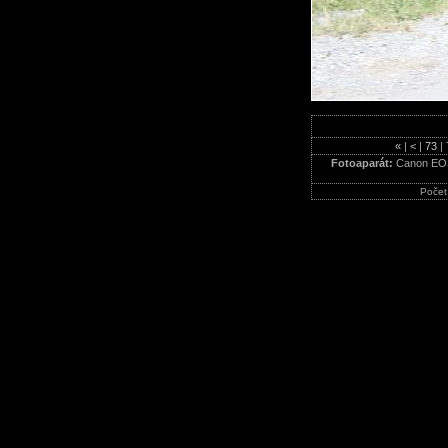
«
|
<
|
73
|
Fotoaparát:
Canon EO
Počet