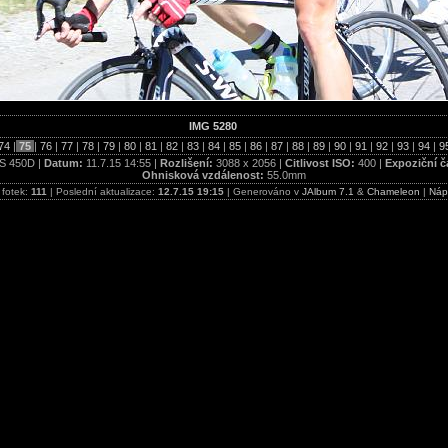
IMG 5280
74
|
75
|
76
|
77
|
78
|
79
|
80
|
81
|
82
|
83
|
84
|
85
|
86
|
87
|
88
|
89
|
90
|
91
|
92
|
93
|
94
|
9
S 450D |
Datum:
11.7.15 14:55 |
Rozlišení:
3088 x 2056 |
Citlivost ISO:
400 |
Expoziční č
Ohnisková vzdálenost:
55.0mm
 fotek:
111
| Poslední aktualizace:
12.7.15 19:15
| Generováno v
JAlbum 7.1
&
Chameleon
|
Náp