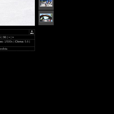
5
|
96
|
>
|
»
as:
1/500s |
Clona:
5.6 |
ověda