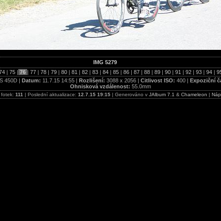
IMG 5279
74
|
75
|
76
|
77
|
78
|
79
|
80
|
81
|
82
|
83
|
84
|
85
|
86
|
87
|
88
|
89
|
90
|
91
|
92
|
93
|
94
|
9
S 450D |
Datum:
11.7.15 14:55 |
Rozlišení:
3088 x 2056 |
Citlivost ISO:
400 |
Expoziční č
Ohnisková vzdálenost:
55.0mm
 fotek:
111
| Poslední aktualizace:
12.7.15 19:15
| Generováno v
JAlbum 7.1
&
Chameleon
|
Náp