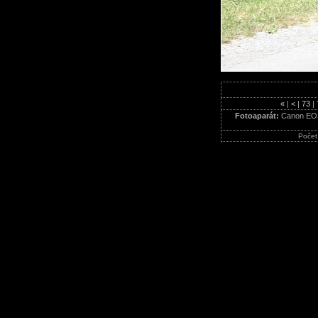
«
|
<
|
73
|
Fotoaparát:
Canon EO
Počet