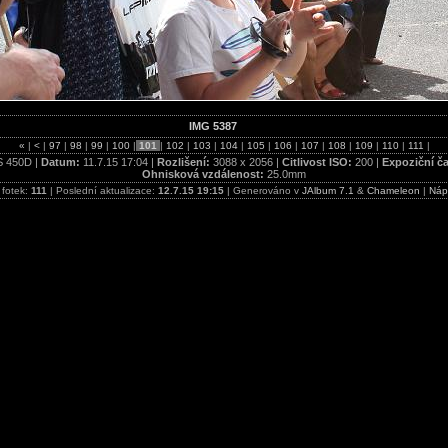
IMG 5387
«
|
<
|
97
|
98
|
99
|
100
|
101
|
102
|
103
|
104
|
105
|
106
|
107
|
108
|
109
|
110
|
111
|
 450D |
Datum:
11.7.15 17:04 |
Rozlišení:
3088 x 2056 |
Citlivost ISO:
200 |
Expoziční č
Ohnisková vzdálenost:
25.0mm
 fotek:
111
| Poslední aktualizace:
12.7.15 19:15
| Generováno v
JAlbum 7.1
&
Chameleon
|
Náp