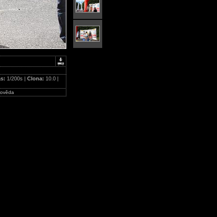
as:
1/200s |
Clona:
10.0 |
ověda