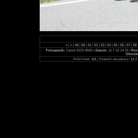
«
|
<
|
49
|
50
|
51
|
52
|
53
|
54
|
55
|
56
|
57
|
58
Fotoaparát:
Canon EOS 450D |
Datum:
11.7.15 14:15 |
Rozl
Ohnisk
Počet fotek:
111
| Poslední aktualizace:
12.7