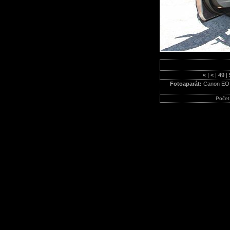
«
|
<
|
49
|
Fotoaparát:
Canon EO
Počet