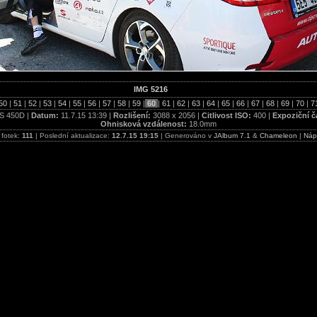
IMG 5216
50
|
51
|
52
|
53
|
54
|
55
|
56
|
57
|
58
|
59
|
60
|
61
|
62
|
63
|
64
|
65
|
66
|
67
|
68
|
69
|
70
|
7
S 450D |
Datum:
11.7.15 13:39 |
Rozlišení:
3088 x 2056 |
Citlivost ISO:
400 |
Expoziční č
Ohnisková vzdálenost:
18.0mm
 fotek:
111
| Poslední aktualizace:
12.7.15 19:15
| Generováno v
JAlbum 7.1
&
Chameleon
|
Náp