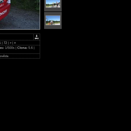
1
|
72
|
>
|
»
as:
1/500s |
Clona:
5.6 |
ověda