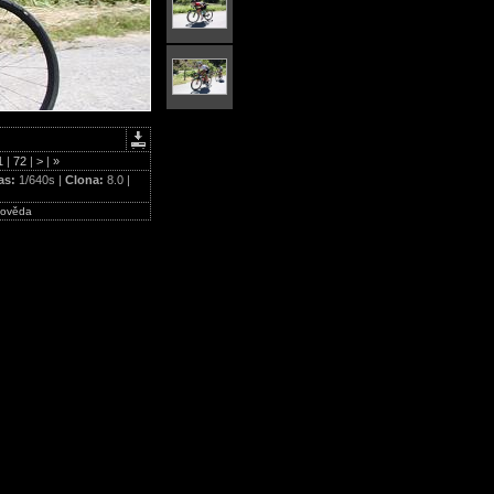
1
|
72
|
>
|
»
as:
1/640s |
Clona:
8.0 |
ověda