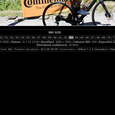
IMG 5232
50
|
51
|
52
|
53
|
54
|
55
|
56
|
57
|
58
|
59
|
60
|
61
|
62
|
63
|
64
|
65
|
66
|
67
|
68
|
69
|
70
|
7
S 450D |
Datum:
11.7.15 13:50 |
Rozlišení:
3088 x 2056 |
Citlivost ISO:
400 |
Expoziční č
Ohnisková vzdálenost:
18.0mm
 fotek:
111
| Poslední aktualizace:
12.7.15 19:15
| Generováno v
JAlbum 7.1
&
Chameleon
|
Náp