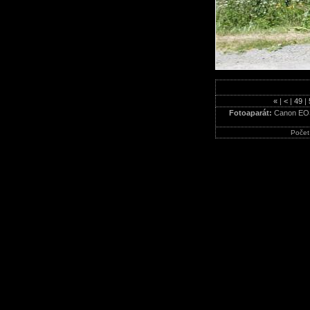
«
|
<
|
49
|
Fotoaparát:
Canon EO
Počet