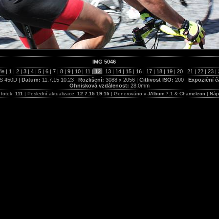
IMG 5046
ie |
1
|
2
|
3
|
4
|
5
|
6
|
7
|
8
|
9
|
10
|
11
|
12
|
13
|
14
|
15
|
16
|
17
|
18
|
19
|
20
|
21
|
22
|
23
|
S 450D |
Datum:
11.7.15 10:23 |
Rozlišení:
3088 x 2056 |
Citlivost ISO:
200 |
Expoziční č
Ohnisková vzdálenost:
28.0mm
 fotek:
111
| Poslední aktualizace:
12.7.15 19:15
| Generováno v
JAlbum 7.1
&
Chameleon
|
Náp