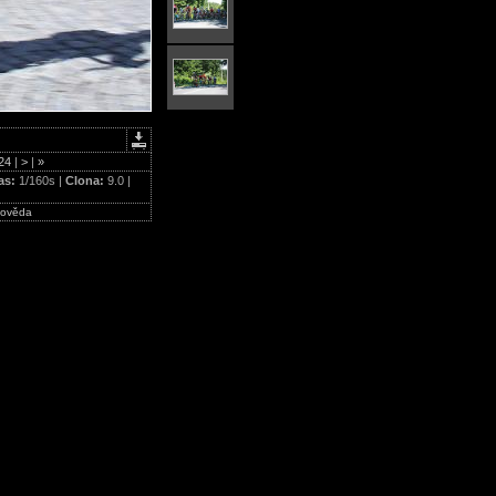
24
|
>
|
»
as:
1/160s |
Clona:
9.0 |
ověda