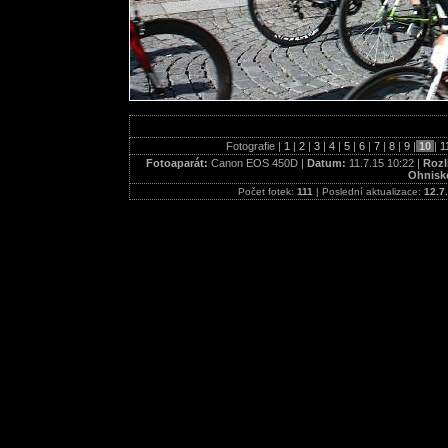
Fotografie |
1
|
2
|
3
|
4
|
5
|
6
|
7
|
8
|
9
|
10
|
1
Fotoaparát:
Canon EOS 450D |
Datum:
11.7.15 10:22 |
Rozl
Ohnisk
Počet fotek:
111
| Poslední aktualizace:
12.7