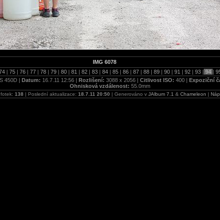
IMG 6078
74
|
75
|
76
|
77
|
78
|
79
|
80
|
81
|
82
|
83
|
84
|
85
|
86
|
87
|
88
|
89
|
90
|
91
|
92
|
93
|
94
|
9
S 450D |
Datum:
16.7.11 12:56 |
Rozlišení:
3088 x 2056 |
Citlivost ISO:
400 |
Expoziční č
Ohnisková vzdálenost:
55.0mm
 fotek:
138
| Poslední aktualizace:
18.7.11 20:50
| Generováno v
JAlbum 7.1
&
Chameleon
|
Náp