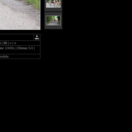
5
|
96
|
>
|
»
as:
1/400s |
Clona:
5.6 |
ověda