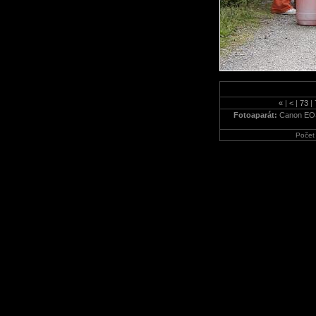
«
|
<
|
73
|
Fotoaparát:
Canon EO
Počet