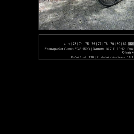
«
|
<
|
73
|
74
|
75
|
76
|
77
|
78
|
79
|
80
|
81
|
82
Fotoaparát:
Canon EOS 450D |
Datum:
16.7.11 12:42 |
Rozl
Ohnisk
Počet fotek:
138
| Poslední aktualizace:
18.7