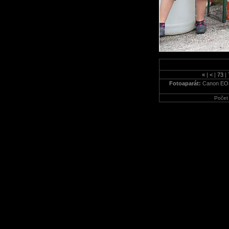
«
|
<
|
73
|
Fotoaparát:
Canon EO
Počet