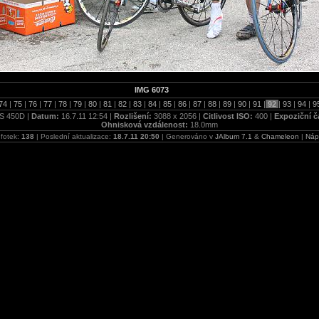
IMG 6073
74
|
75
|
76
|
77
|
78
|
79
|
80
|
81
|
82
|
83
|
84
|
85
|
86
|
87
|
88
|
89
|
90
|
91
|
92
|
93
|
94
|
9
S 450D |
Datum:
16.7.11 12:54 |
Rozlišení:
3088 x 2056 |
Citlivost ISO:
400 |
Expoziční č
Ohnisková vzdálenost:
18.0mm
 fotek:
138
| Poslední aktualizace:
18.7.11 20:50
| Generováno v
JAlbum 7.1
&
Chameleon
|
Náp