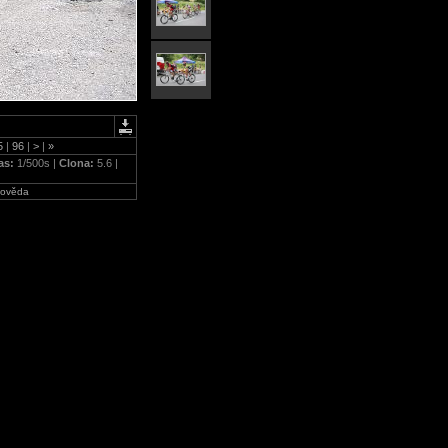
5
|
96
|
>
|
»
as:
1/500s |
Clona:
5.6 |
ověda