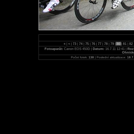
«
|
<
|
73
|
74
|
75
|
76
|
77
|
78
|
79
|
80
|
81
|
82
Fotoaparát:
Canon EOS 450D |
Datum:
16.7.11 12:41 |
Rozl
Ohnisk
Počet fotek:
138
| Poslední aktualizace:
18.7