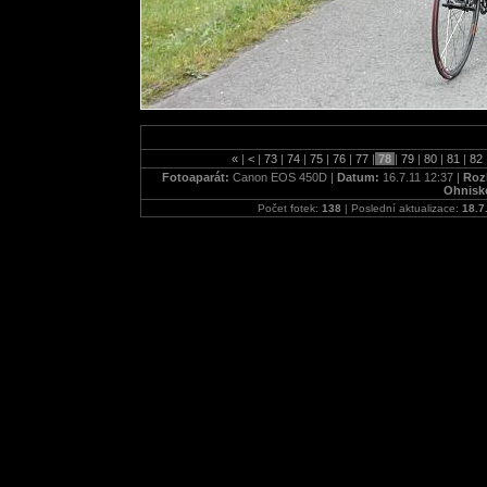
«
|
<
|
73
|
74
|
75
|
76
|
77
|
78
|
79
|
80
|
81
|
82
Fotoaparát:
Canon EOS 450D |
Datum:
16.7.11 12:37 |
Rozl
Ohnisk
Počet fotek:
138
| Poslední aktualizace:
18.7