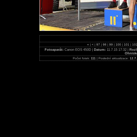
«
|
<
|
97
|
98
|
99
|
100
|
101
|
10
Fotoaparát:
Canon EOS 450D |
Datum:
11.7.15 17:32 |
Rozl
Ohnisk
Počet fotek:
111
| Poslední aktualizace:
12.7