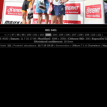
IMG 5401
«
|
<
|
97
|
98
|
99
|
100
|
101
|
102
|
103
|
104
|
105
|
106
|
107
|
108
|
109
|
110
|
111
|
S 450D |
Datum:
11.7.15 17:08 |
Rozlišení:
3088 x 2056 |
Citlivost ISO:
200 |
Expoziční č
Ohnisková vzdálenost:
18.0mm
 fotek:
111
| Poslední aktualizace:
12.7.15 19:15
| Generováno v
JAlbum 7.1
&
Chameleon
|
Náp