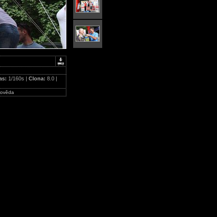
as:
1/160s |
Clona:
8.0 |
ověda