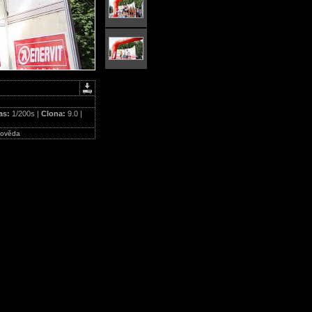
as:
1/200s |
Clona:
9.0 |
ověda