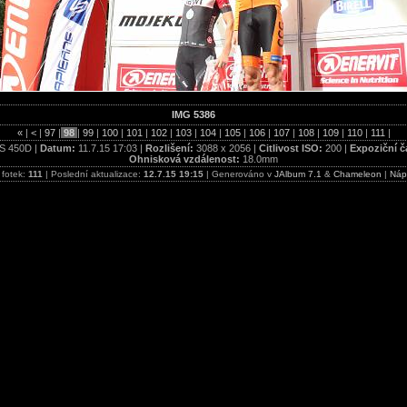
IMG 5386
«
|
<
|
97
|
98
|
99
|
100
|
101
|
102
|
103
|
104
|
105
|
106
|
107
|
108
|
109
|
110
|
111
|
S 450D |
Datum:
11.7.15 17:03 |
Rozlišení:
3088 x 2056 |
Citlivost ISO:
200 |
Expoziční č
Ohnisková vzdálenost:
18.0mm
 fotek:
111
| Poslední aktualizace:
12.7.15 19:15
| Generováno v
JAlbum 7.1
&
Chameleon
|
Náp