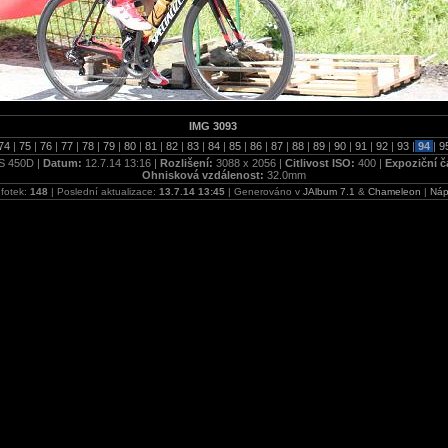
IMG 3093
74
|
75
|
76
|
77
|
78
|
79
|
80
|
81
|
82
|
83
|
84
|
85
|
86
|
87
|
88
|
89
|
90
|
91
|
92
|
93
|
94
|
9
S 450D |
Datum:
12.7.14 13:16 |
Rozlišení:
3088 x 2056 |
Citlivost ISO:
400 |
Expoziční č
Ohnisková vzdálenost:
32.0mm
fotek:
148
| Poslední aktualizace:
13.7.14 13:45
| Generováno v
JAlbum 7.1
&
Chameleon
|
Náp