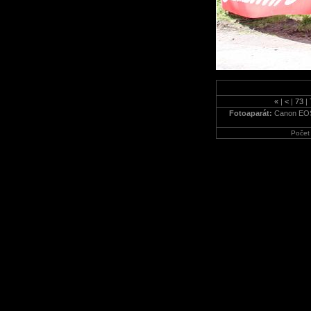
«
|
<
|
73
|
Fotoaparát:
Canon EO
Počet 