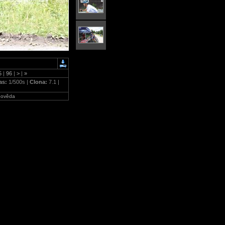
5
|
96
|
>
|
»
as:
1/500s |
Clona:
7.1 |
ověda