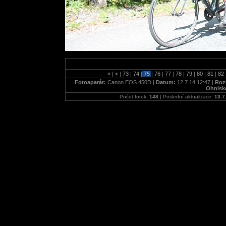
«
|
<
|
73
|
74
|
75
|
76
|
77
|
78
|
79
|
80
|
81
|
82
Fotoaparát:
Canon EOS 450D |
Datum:
12.7.14 12:47 |
Roz
Ohnisk
Počet fotek:
148
| Poslední aktualizace:
13.7