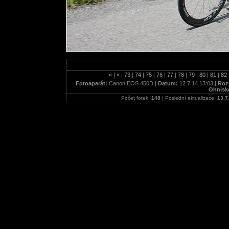
«
|
<
|
73
|
74
|
75
|
76
|
77
|
78
|
79
|
80
|
81
|
82
Fotoaparát:
Canon EOS 450D |
Datum:
12.7.14 13:03 |
Roz
Ohnisk
Počet fotek:
148
| Poslední aktualizace:
13.7