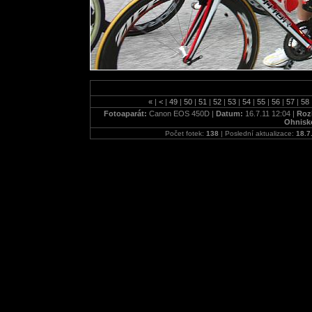
«
|
<
|
49
|
50
|
51
|
52
|
53
|
54
|
55
|
56
|
57
|
58
Fotoaparát:
Canon EOS 450D |
Datum:
16.7.11 12:04 |
Rozl
Ohnisk
Počet fotek:
138
| Poslední aktualizace:
18.7