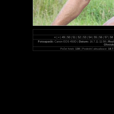
«
|
<
|
49
|
50
|
51
|
52
|
53
|
54
|
55
|
56
|
57
|
58
Fotoaparát:
Canon EOS 450D |
Datum:
16.7.11 11:58 |
Rozl
Ohnisk
Počet fotek:
138
| Poslední aktualizace:
18.7