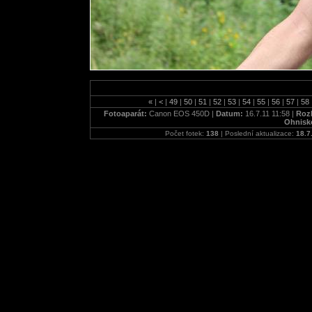
«
|
<
|
49
|
50
|
51
|
52
|
53
|
54
|
55
|
56
|
57
|
58
Fotoaparát:
Canon EOS 450D |
Datum:
16.7.11 11:58 |
Rozl
Ohnisk
Počet fotek:
138
| Poslední aktualizace:
18.7