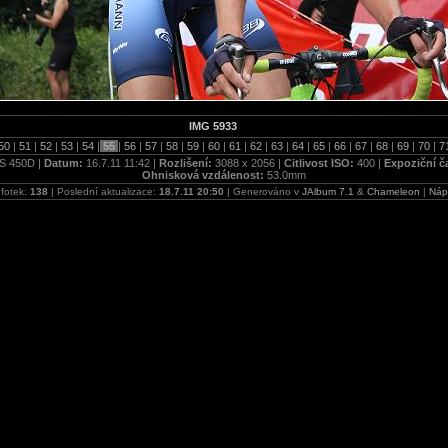
IMG 5933
50
|
51
|
52
|
53
|
54
|
55
|
56
|
57
|
58
|
59
|
60
|
61
|
62
|
63
|
64
|
65
|
66
|
67
|
68
|
69
|
70
|
7
S 450D |
Datum:
16.7.11 11:42 |
Rozlišení:
3088 x 2056 |
Citlivost ISO:
400 |
Expoziční č
Ohnisková vzdálenost:
53.0mm
 fotek:
138
| Poslední aktualizace:
18.7.11 20:50
| Generováno v
JAlbum 7.1
&
Chameleon
|
Náp