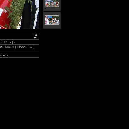
1
|
72
|
>
|
»
as:
1/640s |
Clona:
5.6 |
ověda