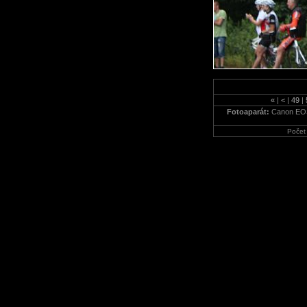
«
|
<
|
49
|
Fotoaparát:
Canon EO
Počet