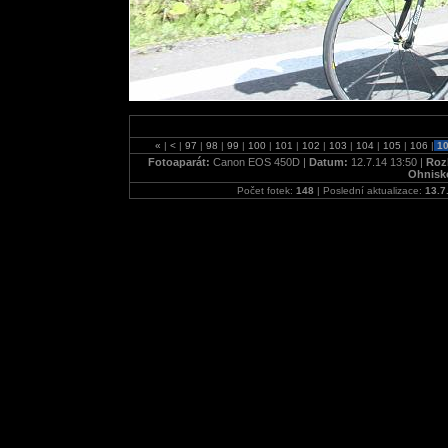
«
|
<
|
97
|
98
|
99
|
100
|
101
|
102
|
103
|
104
|
105
|
106
|
1
Fotoaparát:
Canon EOS 450D |
Datum:
12.7.14 13:50 |
Roz
Ohnisk
Počet fotek:
148
| Poslední aktualizace:
13.7