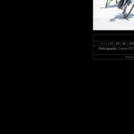
«
|
<
|
97
|
98
|
99
|
10
Fotoaparát:
Canon EO
Počet 