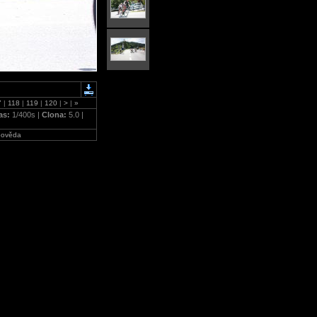
7
|
118
|
119
|
120
|
>
|
»
as:
1/400s |
Clona:
5.0 |
ověda