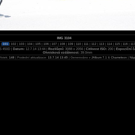
IMG 3104
0
|
101
|
102
|
103
|
104
|
105
|
106
|
107
|
108
|
109
|
110
|
111
|
112
|
113
|
114
|
115
|
116
|
11
S 450D |
Datum:
12.7.14 13:44 |
Rozlišení:
3088 x 2056 |
Citlivost ISO:
200 |
Expoziční č
Ohnisková vzdálenost:
39.0mm
fotek:
148
| Poslední aktualizace:
13.7.14 13:45
| Generováno v
JAlbum 7.1
&
Chameleon
|
Náp