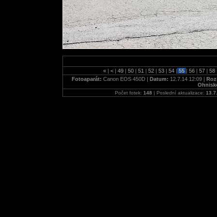
«
|
<
|
49
|
50
|
51
|
52
|
53
|
54
|
55
|
56
|
57
|
58
Fotoaparát:
Canon EOS 450D |
Datum:
12.7.14 12:09 |
Roz
Ohnisk
Počet fotek:
148
| Poslední aktualizace:
13.7