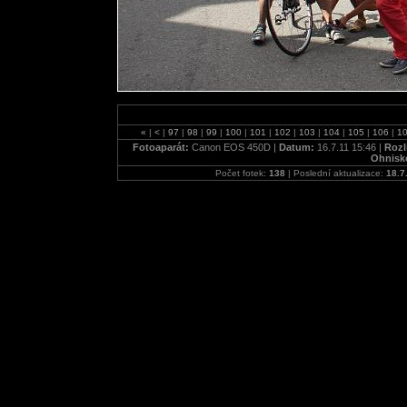
«
|
<
|
97
|
98
|
99
|
100
|
101
|
102
|
103
|
104
|
105
|
106
|
1
Fotoaparát:
Canon EOS 450D |
Datum:
16.7.11 15:46 |
Rozl
Ohnisk
Počet fotek:
138
| Poslední aktualizace:
18.7