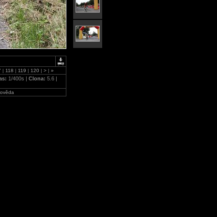
7
|
118
|
119
|
120
|
>
|
»
as:
1/400s |
Clona:
5.6 |
ověda