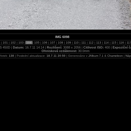
IMG 6098
0
|
101
|
102
|
103
|
104
|
105
|
106
|
107
|
108
|
109
|
110
|
111
|
112
|
113
|
114
|
115
|
116
|
11
S 450D |
Datum:
16.7.11 14:14 |
Rozlišení:
3088 x 2056 |
Citlivost ISO:
400 |
Expoziční č
Ohnisková vzdálenost:
30.0mm
 fotek:
138
| Poslední aktualizace:
18.7.11 20:50
| Generováno v
JAlbum 7.1
&
Chameleon
|
Náp