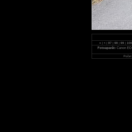
«
|
<
|
97
|
98
|
99
|
10
Fotoaparát:
Canon EO
Počet