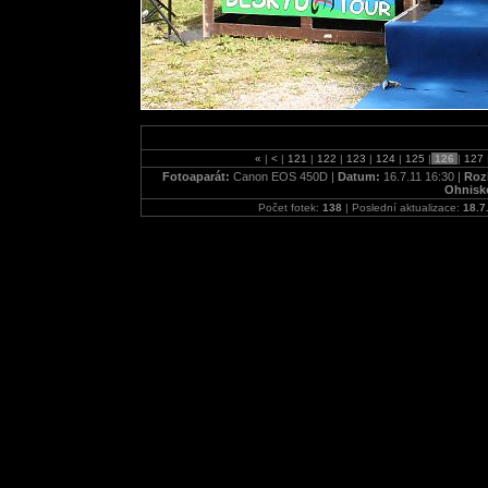
«
|
<
|
121
|
122
|
123
|
124
|
125
|
126
|
127
Fotoaparát:
Canon EOS 450D |
Datum:
16.7.11 16:30 |
Rozl
Ohnisk
Počet fotek:
138
| Poslední aktualizace:
18.7